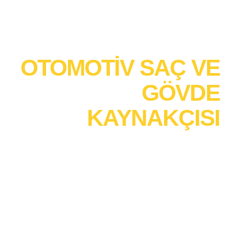
OTOMOTİV SAÇ VE
GÖVDE
KAYNAKÇISI
B9 Seçmeli Birimi – Tungsten
Asal Gaz Ark Kaynağı (TIG –
141) | 12UY0053-3 | Lonca
Belgelendirme